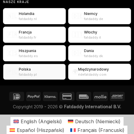
NASZE KRAJE
Holandia
Niemcy
🇳🇱
🇩🇪
fatdaddy.nl
fatdaddy.de
Francja
Włochy
🇫🇷
🇮🇹
fatdaddy.fr
fatdaddy.it
Hiszpania
Dania
🇪🇸
🇩🇰
fatdaddy.es
fatdaddy.dk
Polska
Międzynarodowy
🇵🇱
🌍
fatdaddy.pl
ridefatdaddy.com
Copyright 2019 - 2026 ©
Fatdaddy International B.V.
English
(
Angielski
)
Deutsch
(
Niemiecki
)
Español
(
Hiszpański
)
Français
(
Francuski
)