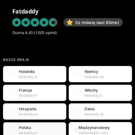
Fatdaddy
Co mówią nasi Klienci
Ocena 4.65
(1005 opinii)
NASZE KRAJE
Holandia
Niemcy
🇳🇱
🇩🇪
fatdaddy.nl
fatdaddy.de
Francja
Włochy
🇫🇷
🇮🇹
fatdaddy.fr
fatdaddy.it
Hiszpania
Dania
🇪🇸
🇩🇰
fatdaddy.es
fatdaddy.dk
Polska
Międzynarodowy
🇵🇱
🌍
fatdaddy.pl
ridefatdaddy.com