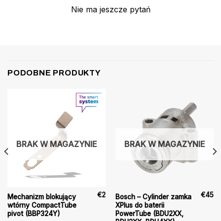
Nie ma jeszcze pytań
PODOBNE PRODUKTY
BRAK W MAGAZYNIE
BRAK W MAGAZYNIE
€
2
€
45
Mechanizm blokujący
Bosch – Cylinder zamka
wtórny CompactTube
XPlus do baterii
pivot (BBP324Y)
PowerTube (BDU2XX,