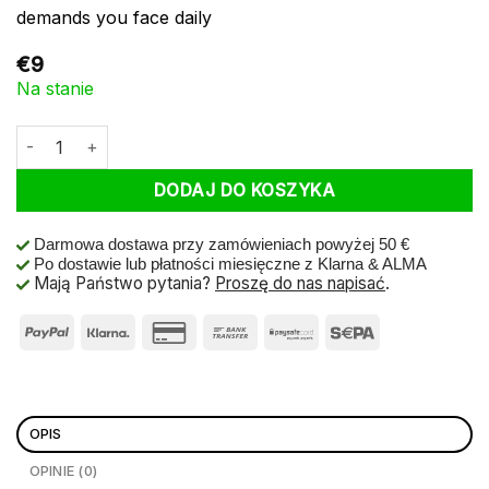
demands you face daily
€
9
Na stanie
ilość Bibia Quick Tie Quatro Strong Khaki On Card
DODAJ DO KOSZYKA
Darmowa dostawa przy zamówieniach powyżej 50 €
Po dostawie lub płatności miesięczne z Klarna & ALMA
Mają Państwo pytania?
Proszę do nas napisać
.
OPIS
OPINIE (0)