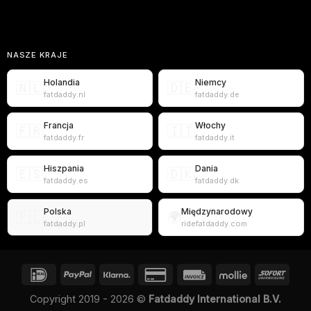
NASZE KRAJE
Holandia
Niemcy
🇳🇱
🇩🇪
fatdaddy.nl
fatdaddy.de
Francja
Włochy
🇫🇷
🇮🇹
fatdaddy.fr
fatdaddy.it
Hiszpania
Dania
🇪🇸
🇩🇰
fatdaddy.es
fatdaddy.dk
Polska
Międzynarodowy
🇵🇱
🌍
fatdaddy.pl
ridefatdaddy.com
Copyright 2019 - 2026 ©
Fatdaddy International B.V.