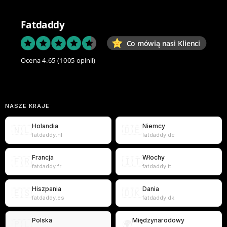
Fatdaddy
Co mówią nasi Klienci
Ocena 4.65
(1005 opinii)
NASZE KRAJE
Holandia
Niemcy
🇳🇱
🇩🇪
fatdaddy.nl
fatdaddy.de
Francja
Włochy
🇫🇷
🇮🇹
fatdaddy.fr
fatdaddy.it
Hiszpania
Dania
🇪🇸
🇩🇰
fatdaddy.es
fatdaddy.dk
Polska
Międzynarodowy
🇵🇱
🌍