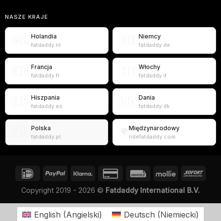
NASZE KRAJE
Holandia
Niemcy
🇳🇱
🇩🇪
fatdaddy.nl
fatdaddy.de
Francja
Włochy
🇫🇷
🇮🇹
fatdaddy.fr
fatdaddy.it
Hiszpania
Dania
🇪🇸
🇩🇰
fatdaddy.es
fatdaddy.dk
Polska
Międzynarodowy
🇵🇱
🌍
fatdaddy.pl
ridefatdaddy.com
Copyright 2019 - 2026 ©
Fatdaddy International B.V.
English
(
Angielski
)
Deutsch
(
Niemiecki
)