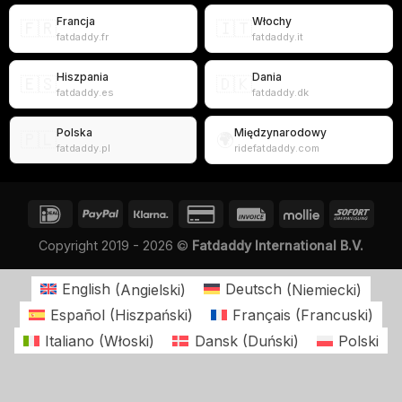
Francja
Włochy
🇫🇷
🇮🇹
fatdaddy.fr
fatdaddy.it
Hiszpania
Dania
🇪🇸
🇩🇰
fatdaddy.es
fatdaddy.dk
Polska
Międzynarodowy
🇵🇱
🌍
fatdaddy.pl
ridefatdaddy.com
Copyright 2019 - 2026 ©
Fatdaddy International B.V.
English
(
Angielski
)
Deutsch
(
Niemiecki
)
Español
(
Hiszpański
)
Français
(
Francuski
)
Italiano
(
Włoski
)
Dansk
(
Duński
)
Polski