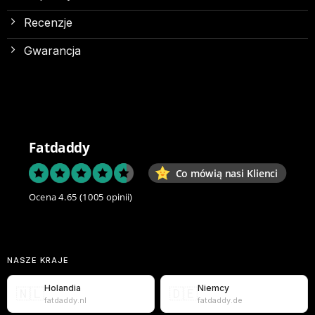
Recenzje
Gwarancja
Fatdaddy
Co mówią nasi Klienci
Ocena 4.65
(1005 opinii)
NASZE KRAJE
Holandia
Niemcy
🇳🇱
🇩🇪
fatdaddy.nl
fatdaddy.de