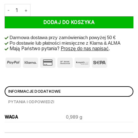
ilość Narzędzie montażowe "Jetmount'r" do otwierania i zamyk
DODAJ DO KOSZYKA
Darmowa dostawa przy zamówieniach powyżej 50 €
Po dostawie lub płatności miesięczne z Klarna & ALMA
Mają Państwo pytania?
Proszę do nas napisać
.
INFORMACJE DODATKOWE
PYTANIA I ODPOWIEDZI
WAGA
0,989 g