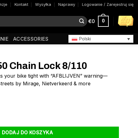
nzje
Kontakt
Wysyłka
Naprawy
Logowanie / Zarejestruj się
€
0
0
NIE
ACCESSORIES
Polski
0 Chain Lock 8/110
ks your bike tight with “AFBLIJVEN” warning—
treets by Mirage, Nietverkeerd & more
ck 8/110
DODAJ DO KOSZYKA