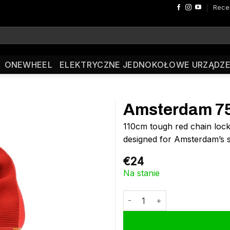
Rece
ONEWHEEL
ELEKTRYCZNE JEDNOKOŁOWE URZĄDZE
Amsterdam 75
110cm tough red chain loc
designed for Amsterdam’s s
€
24
Na stanie
ilość Amsterdam 750 Chain Lo