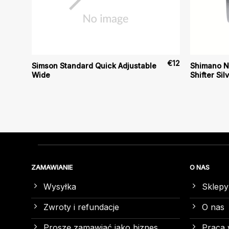
€
6
€
12
Simson Standard Quick Adjustable
Shimano N
Wide
Shifter Sil
ZAMAWIANIE
O NAS
Wysyłka
Sklepy
Zwroty i refundacje
O nas
Proszę zamawiać jako biznes
Praca 