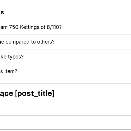
ns
am 750 Kettingslot 8/110?
ue compared to others?
 bike types?
’s item?
ące [post_title]