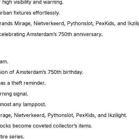
 high visibility and warning.
ban fixtures effortlessly.
rands Mirage, Nietverkeerd, Pythonslot, PexKids, and Ikzili
elebrating Amsterdam’s 750th anniversary.
dam.
ion of Amsterdam’s 750th birthday.
s a theft reminder.
ning signal.
almost any lamppost.
rage, Nietverkeerd, Pythonslot, PexKids, and Ikzilight.
locks become coveted collector’s items.
ire series.