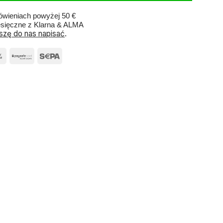
wieniach powyżej 50 €
esięczne z Klarna & ALMA
szę do nas napisać
.