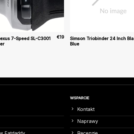
€
19
exus 7-Speed SL-C3001
Simson Triobinder 24 Inch Bl
ver
Blue
WSPARCIE
Kontakt
Naprawy
w Fatdaddy
Recenzje