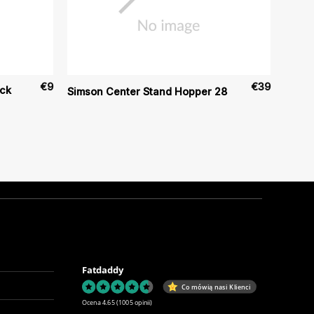
€
9
€
39
ack
Simson Center Stand Hopper 28
Fatdaddy
Co mówią nasi Klienci
Ocena 4.65
(1005 opinii)