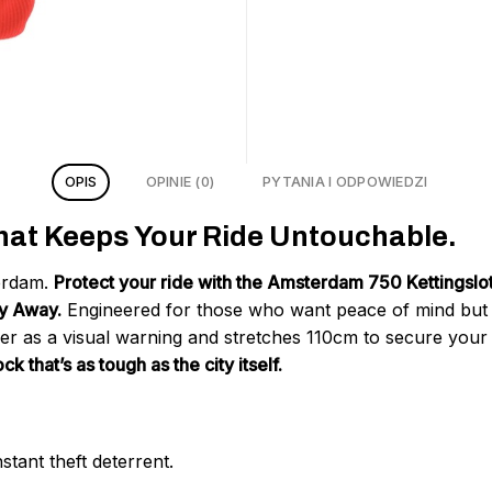
OPIS
OPINIE (0)
PYTANIA I ODPOWIEDZI
hat Keeps Your Ride Untouchable.
terdam.
Protect your ride with the Amsterdam 750 Kettingslo
y Away.
Engineered for those who want peace of mind but fa
er as a visual warning and stretches 110cm to secure your 
ck that’s as tough as the city itself.
stant theft deterrent.