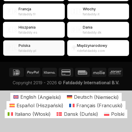
Francja
Włochy
🇫🇷
🇮🇹
fatdaddy.fr
fatdaddy.it
Hiszpania
Dania
🇪🇸
🇩🇰
fatdaddy.es
fatdaddy.dk
Polska
Międzynarodowy
🇵🇱
🌍
fatdaddy.pl
ridefatdaddy.com
Copyright 2019 - 2026 ©
Fatdaddy International B.V.
English
(
Angielski
)
Deutsch
(
Niemiecki
)
Español
(
Hiszpański
)
Français
(
Francuski
)
Italiano
(
Włoski
)
Dansk
(
Duński
)
Polski