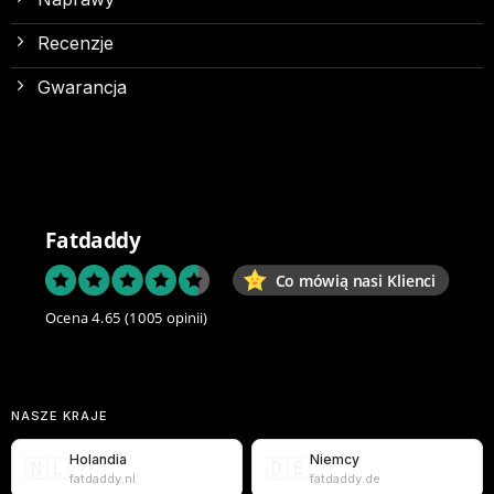
Recenzje
Gwarancja
Fatdaddy
Co mówią nasi Klienci
Ocena 4.65
(1005 opinii)
NASZE KRAJE
Holandia
Niemcy
🇳🇱
🇩🇪
fatdaddy.nl
fatdaddy.de