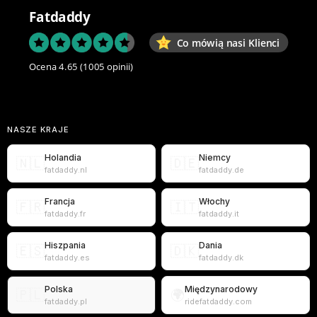
Fatdaddy
Co mówią nasi Klienci
Ocena 4.65
(1005 opinii)
NASZE KRAJE
Holandia
Niemcy
🇳🇱
🇩🇪
fatdaddy.nl
fatdaddy.de
Francja
Włochy
🇫🇷
🇮🇹
fatdaddy.fr
fatdaddy.it
Hiszpania
Dania
🇪🇸
🇩🇰
fatdaddy.es
fatdaddy.dk
Polska
Międzynarodowy
🇵🇱
🌍
fatdaddy.pl
ridefatdaddy.com