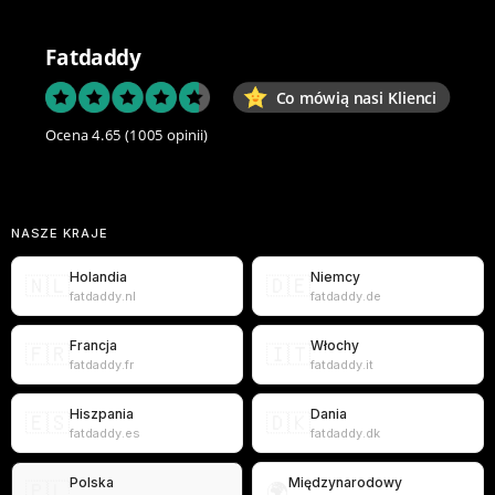
Fatdaddy
Co mówią nasi Klienci
Ocena 4.65
(1005 opinii)
NASZE KRAJE
Holandia
Niemcy
🇳🇱
🇩🇪
fatdaddy.nl
fatdaddy.de
Francja
Włochy
🇫🇷
🇮🇹
fatdaddy.fr
fatdaddy.it
Hiszpania
Dania
🇪🇸
🇩🇰
fatdaddy.es
fatdaddy.dk
Polska
Międzynarodowy
🇵🇱
🌍