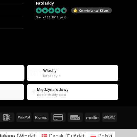
Fatdaddy
Co mówią nasi Klienci
Ocena 4.65
(1005 opinii)
Włochy
🇮🇹
fatdaddy.it
Międzynarodowy
🌍
ridefatdaddy.com
Italiano
(
Włoski
)
Dansk
(
Duński
)
Polski