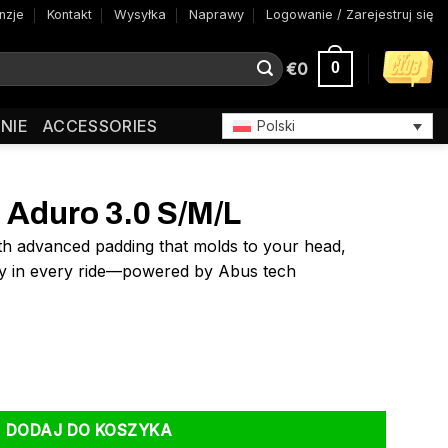
nzje
Kontakt
Wysyłka
Naprawy
Logowanie / Zarejestruj się
€
0
0
NIE
ACCESSORIES
Polski
 Aduro 3.0 S/M/L
th advanced padding that molds to your head,
ty in every ride—powered by Abus tech
S/M/L
DODAJ DO KOSZYKA