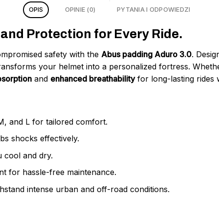
OPIS
OPINIE (0)
PYTANIA I ODPOWIEDZI
nd Protection for Every Ride.
ompromised safety with the
Abus padding Aduro 3.0
. Desig
g transforms your helmet into a personalized fortress. Whet
bsorption
and
enhanced breathability
for long-lasting rides 
M, and L for tailored comfort.
bs shocks effectively.
 cool and dry.
t for hassle-free maintenance.
thstand intense urban and off-road conditions.