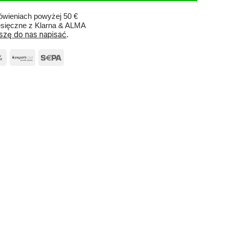
wieniach powyżej 50 €
esięczne z Klarna & ALMA
szę do nas napisać
.