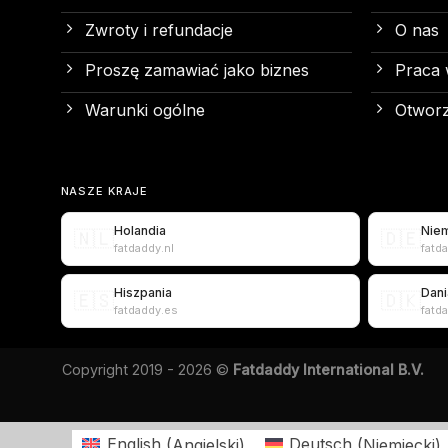
Zwroty i refundacje
O nas
Proszę zamawiać jako biznes
Praca 
Warunki ogólne
Otworz
NASZE KRAJE
Holandia
Nie
🇳🇱
🇩🇪
fatdaddy.nl
fatd
Hiszpania
Dani
🇪🇸
🇩🇰
fatdaddy.es
fatd
Copyright 2019 - 2026 ©
Fatdaddy International B.V.
English
(
Angielski
)
Deutsch
(
Niemiecki
)