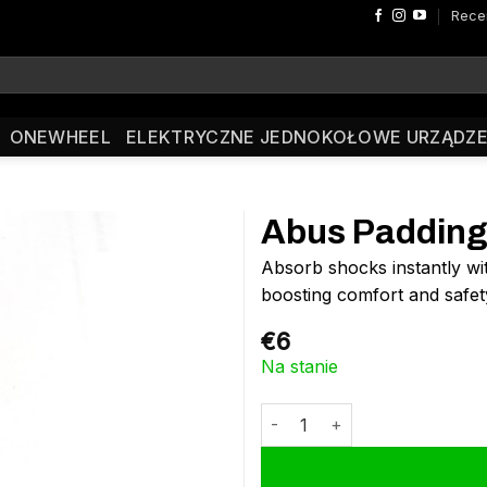
Rece
ONEWHEEL
ELEKTRYCZNE JEDNOKOŁOWE URZĄDZE
Abus Padding
Absorb shocks instantly wi
boosting comfort and safe
€
6
Na stanie
ilość Abus Padding Aduro 3.0 