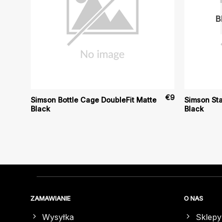
B
€
19
€
9
Simson Bottle Cage DoubleFit Matte
Simson Sta
Black
Black
ZAMAWIANIE
O NAS
Wysyłka
Sklepy