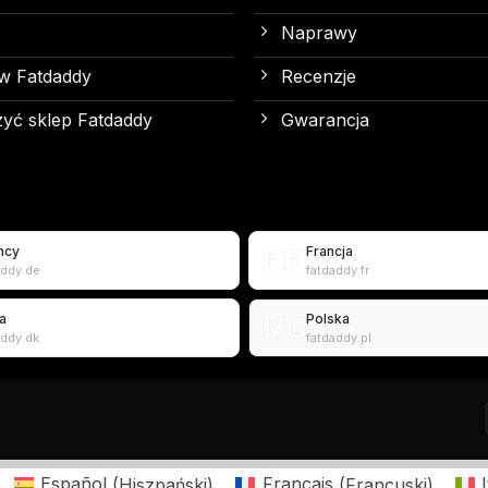
Naprawy
w Fatdaddy
Recenzje
yć sklep Fatdaddy
Gwarancja
mcy
Francja
🇫🇷
addy.de
fatdaddy.fr
a
Polska
🇵🇱
addy.dk
fatdaddy.pl
Español
(
Hiszpański
)
Français
(
Francuski
)