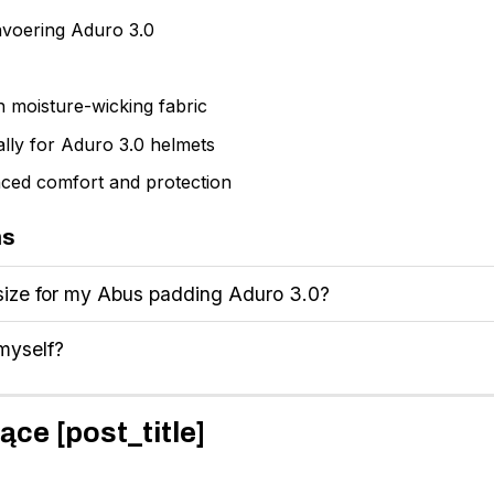
nvoering Aduro 3.0
h moisture-wicking fabric
ally for Aduro 3.0 helmets
anced comfort and protection
ns
 size for my Abus padding Aduro 3.0?
myself?
ące [post_title]